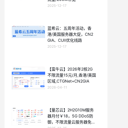
2025-12-17
蓝希云：五周年活动，香
港/美国服务器大促，CN2
GIA、CUII优化线路
2025-12-17
【蛮牛云】2026年2核2G
不限流量15元/月,香港/美国
区域,CTGNet+CN2GIA
2026-04-11
【量芯云】2H2G10M服务
器月付￥18，5G DDoS防
御，不限流量云服务器免备
案