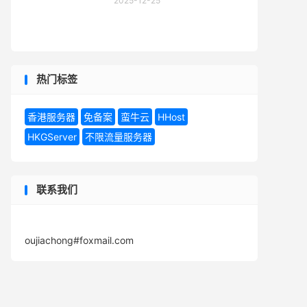
2025-12-25
热门标签
香港服务器
免备案
蛮牛云
HHost
HKGServer
不限流量服务器
联系我们
oujiachong#foxmail.com